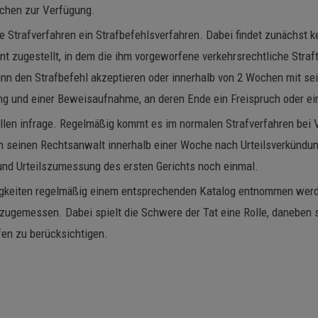
achen zur Verfügung.
he Strafverfahren ein Strafbefehlsverfahren. Dabei findet zunächst 
zugestellt, in dem die ihm vorgeworfene verkehrsrechtliche Straftat
ann den Strafbefehl akzeptieren oder innerhalb von 2 Wochen mit s
g und einer Beweisaufnahme, an deren Ende ein Freispruch oder ein
ällen infrage. Regelmäßig kommt es im normalen Strafverfahren bei 
ch seinen Rechtsanwalt innerhalb einer Woche nach Urteilsverkündung
und Urteilszumessung des ersten Gerichts noch einmal.
gkeiten regelmäßig einem entsprechenden Katalog entnommen werden
d zugemessen. Dabei spielt die Schwere der Tat eine Rolle, daneben
en zu berücksichtigen.