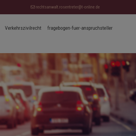
rechtsanwalt.rosentreter@t-online.de
Verkehrszivilrecht
fragebogen-fuer-anspruchsteller