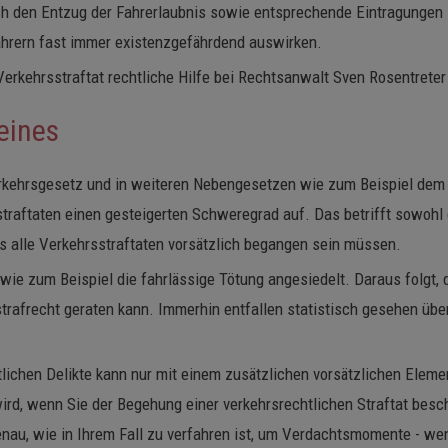
ch den Entzug der Fahrerlaubnis sowie entsprechende Eintragungen i
ahrern fast immer existenzgefährdend auswirken.
erkehrsstraftat rechtliche Hilfe bei Rechtsanwalt Sven Rosentreter 
eines
rkehrsgesetz und in weiteren Nebengesetzen wie zum Beispiel dem 
aftaten einen gesteigerten Schweregrad auf. Das betrifft sowohl di
ss alle Verkehrsstraftaten vorsätzlich begangen sein müssen.
 wie zum Beispiel die fahrlässige Tötung angesiedelt. Daraus folgt,
trafrecht geraten kann. Immerhin entfallen statistisch gesehen über
lichen Delikte kann nur mit einem zusätzlichen vorsätzlichen Elemen
ird, wenn Sie der Begehung einer verkehrsrechtlichen Straftat besc
nau, wie in Ihrem Fall zu verfahren ist, um Verdachtsmomente - we