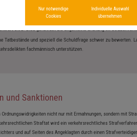
t einem entsprechend verkehrswidrigen und rücksichtslosen Verha
Nur notwendige
Individuelle Auswahl
 Vermögen, die Gesundheit und das Leben anderer Verkehrsteilnehme
Cookies
übernehmen
nnzeichenmissbrauch ein strafrechtliches Verkehrsdelikt, weil mit 
schwert wird. Dies gefährdet die allgemeine Ordnung im Straßenverk
iche Tatbestände und speziell die Schuldfrage schwer zu bewerten. 
rkehrsdelikten fachmännisch unterstützen.
en und Sanktionen
 Ordnungswidrigkeiten nicht nur mit Ermahnungen, sondern mit Straf
ehrsrechtlichen Straftat wird ein verkehrsrechtliches Strafverfahren
ichters und auf Seiten des Angeklagten durch einen Strafverteidiger