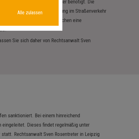
lten andere Verkehrsteilnehmer benötigt. Die
r, sondern soll auch die Ordnung im Straßenverkehr
Alle zulassen
der Benutzung falscher Kennzeichen eine
ehr.
Lassen Sie sich daher von Rechtsanwalt Sven
en sanktioniert. Bei einem hinreichend
 eingeleitet. Dieses findet regelmäßig unter
 statt. Rechtsanwalt Sven Rosentreter in Leipzig